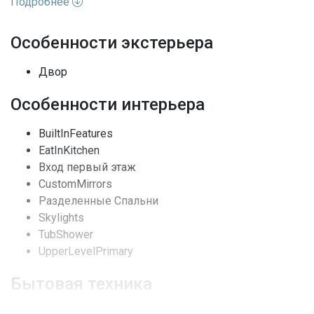
Подробнее
Адрес
FL, Miami Beach
Особенности экстерьера
Улица
Jefferson Ave
Двор
Номер дома
1853
Особенности интерьера
Жилая недвижимость /
Вид недвижимости
BuiltInFeatures
Townhouse
EatInKitchen
Вход первый этаж
Этажей
1
CustomMirrors
Вид
Other
Разделенные Спальни
Skylights
Ударопрочные стекла,
TubShower
Особенности окон
Skylights
UpperLevelPrimary
Архитектурный стиль
TriLevel
Бытовая техника
Полы
Керамическая плитка
Сушилка