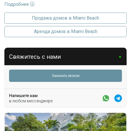
Подробнее
Посудомойка
Кондиционеры
Центральное кондиционер
Электроплита
Продажа домов в Miami Beach
Измельчитель мусора
FireAlarm,
Микроволновая печь
SecuredGarageParking,
Безопасность
Аренда домов в Miami Beach
Система пожаротушения,
Холодильник
SmokeDetectors
Стиральная машина
Частота оплаты
Ежемесячно
Удобства комплекса
Свяжитесь с нами
Последние изменения
2026-08-04 13:55:32
Хранение велосипедов
Заказать звонок
Парковка
TwoOrMoreSpaces
Напишите нам
в любом мессенджере