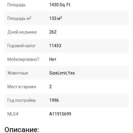
Площадь
1430 Sq. Ft.
2
2
Площадь м
133 м
Дней на рынке
262
Годовой налог
11453
Мебелировано?
Нет
Животные
SizeLimit,Yes
Мест в гараже
2
Год постройки
1996
MLS#
A11915699
Описание: