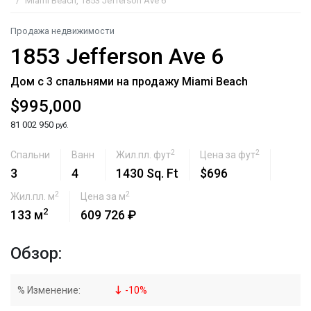
Miami Beach, 1853 Jefferson Ave 6
Продажа недвижимости
1853 Jefferson Ave 6
Дом с 3 спальнями на продажу Miami Beach
$995,000
81 002 950
руб.
2
2
Спальни
Ванн
Жил.пл. фут
Цена за фут
3
4
1430 Sq. Ft
$696
2
2
Жил.пл. м
Цена за м
2
133 м
609 726 ₽
Обзор:
% Изменение:
-
10
%