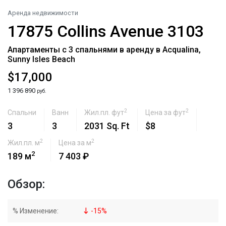
Аренда недвижимости
17875 Collins Avenue 3103
Апартаменты с 3 спальнями в аренду в Acqualina,
Sunny Isles Beach
$17,000
1 396 890
руб.
2
2
Спальни
Ванн
Жил.пл. фут
Цена за фут
3
3
2031 Sq. Ft
$8
2
2
Жил.пл. м
Цена за м
2
189 м
7 403 ₽
Обзор:
% Изменение:
-
15
%