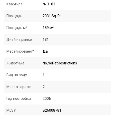
Квартира
№ 3103
Площадь
2031 Sq. Ft.
2
2
Площадь м
189 м
Дней на рынке
131
Мебелировано?
Да
Животные
No,NoPetRestrictions
Вид на воду
1
Мест в гараже
2
Год постройки
2006
MLS#
B26008781