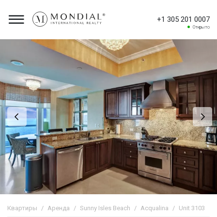
+1 305 201 0007
Открыто
Квартиры
Аренда
Sunny Isles Beach
Acqualina
Unit 3103