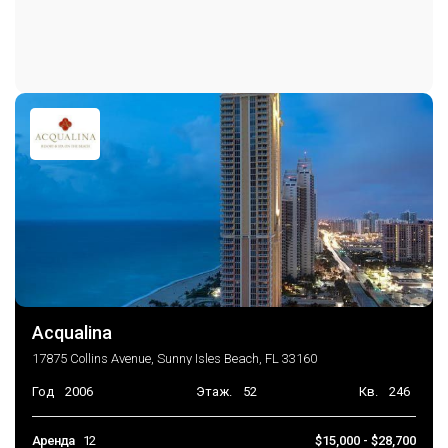
Парковка отдельная
Гараж
TwoOrMoreSpaces
Консьерж на парковке
Acqualina
17875 Collins Avenue, Sunny Isles Beach, FL 33160
Год
2006
Этаж.
52
Кв.
246
Аренда
12
$15,000 - $28,700