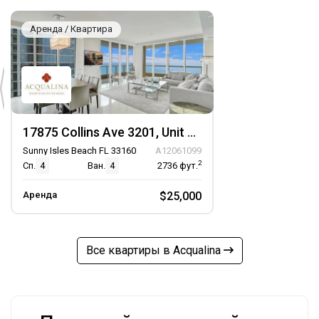
Аренда / Квартира
17875 Collins Ave 3201, Unit 3201
Sunny Isles Beach FL 33160
A12061099
2
Сп.
4
Ван.
4
2736
фут.
Аренда
$25,000
Все квартиры в Acqualina