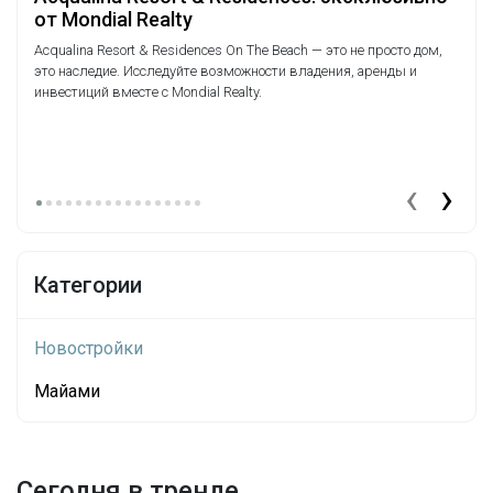
от Mondial Realty
Моск
согл
Acqualina Resort & Residences On The Beach — это не просто дом,
посол
это наследие. Исследуйте возможности владения, аренды и
ссыл
инвестиций вместе с Mondial Realty.
заяв
восст
Пере
Рияд
‹
›
Категории
Новостройки
Майами
Сегодня в тренде